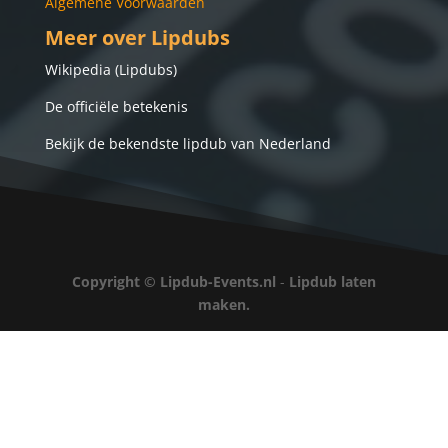
Algemene Voorwaarden
Meer over Lipdubs
Wikipedia (Lipdubs)
De officiële betekenis
Bekijk de bekendste lipdub van Nederland
Copyright ©
Lipdub-Events.nl
-
Lipdub laten
maken.