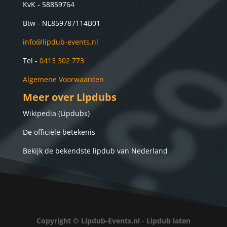
KvK - 58859764
Btw -
NL859787114B01
info@lipdub-events.nl
Tel -
0413 302 773
Algemene Voorwaarden
Meer over Lipdubs
Wikipedia (Lipdubs)
De officiële betekenis
Bekijk de bekendste lipdub van Nederland
Copyright ©
Lipdub-Events.nl
-
Lipdub laten